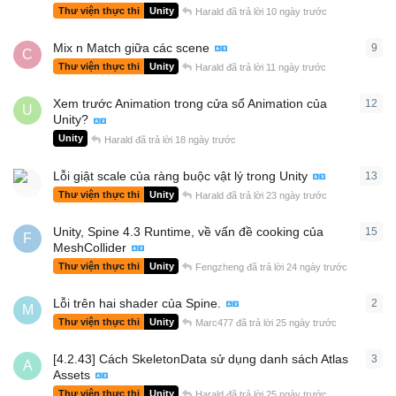
Thư viện thực thi
Unity
Harald
đã trả lời
10 ngày trước
Mix n Match giữa các scene
9
9
câ
C
Thư viện thực thi
Unity
Harald
đã trả lời
11 ngày trước
Xem trước Animation trong cửa sổ Animation của
12
12
c
U
Unity?
Unity
Harald
đã trả lời
18 ngày trước
Lỗi giật scale của ràng buộc vật lý trong Unity
13
13
c
Thư viện thực thi
Unity
Harald
đã trả lời
23 ngày trước
Unity, Spine 4.3 Runtime, về vấn đề cooking của
15
15
c
F
MeshCollider
Thư viện thực thi
Unity
Fengzheng
đã trả lời
24 ngày trước
Lỗi trên hai shader của Spine.
2
2
câ
M
Thư viện thực thi
Unity
Marc477
đã trả lời
25 ngày trước
[4.2.43] Cách SkeletonData sử dụng danh sách Atlas
3
3
câ
A
Assets
Thư viện thực thi
Unity
Harald
đã trả lời
25 ngày trước