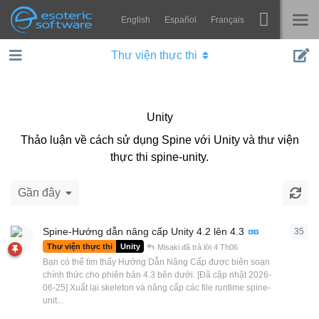
English
Español
Français
Navigation
Esoteric Software
Thư viện thực thi
Spine
TRANG CHỦ
Tính năng
BLOG
Unity
Bộ sưu tập
Thảo luận về cách sử dụng Spine với Unity và thư viện
DIỄN ĐÀN
Thư viện thực thi
thực thi spine-unity.
Tìm hiểu
LIÊN HỆ
Gần đây
FAQ
Spine-Hướng dẫn nâng cấp Unity 4.2 lên 4.3
35
35
c
Dùng thử
Thư viện thực thi
Unity
Misaki
đã trả lời
4 Th06
Mua
Bạn có thể tìm thấy Hướng Dẫn Nâng Cấp được biên soạn
chính thức cho phiên bản 4.3 bên dưới. [Đã cập nhật 2026-
06-25] Xuất lại skeleton và nâng cấp các file runtime spine-
unit...