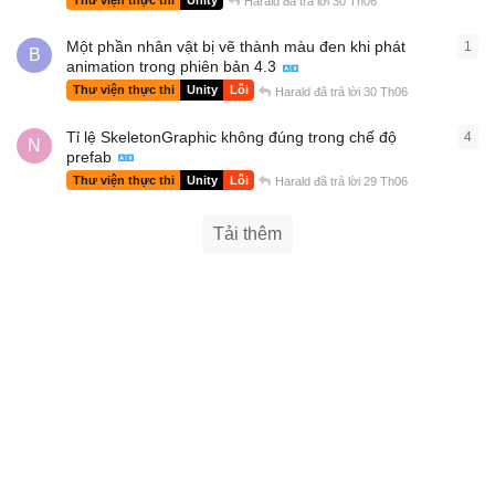
Thư viện thực thi
Unity
Harald
đã trả lời
30 Th06
Một phần nhân vật bị vẽ thành màu đen khi phát
1
1
câ
B
animation trong phiên bản 4.3
Thư viện thực thi
Unity
Lỗi
Harald
đã trả lời
30 Th06
Tỉ lệ SkeletonGraphic không đúng trong chế độ
4
4
câ
N
prefab
Thư viện thực thi
Unity
Lỗi
Harald
đã trả lời
29 Th06
Tải thêm