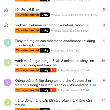
Lỗi Unity 6.5
5
5
câ
Thư viện thực thi
Unity
RainPixels
đã trả lời
một tháng trước
Sự khác biệt màu sắc trong SkeletonGraphic
3
3
câ
Thư viện thực thi
Unity
pixilestudios
đã trả lời
8 Th07
Thay thế region của một mesh attachment khi đang
4
4
câ
S
chạy trong Unity
Thư viện thực thi
Unity
Sahir
đã trả lời
8 Th07
Hành vi bất ngờ trong 4.3 với 2 animation chạy liên
20
20
c
S
tiếp trên cùng một track
Thư viện thực thi
Unity
Lỗi
Harald
đã trả lời
6 Th07
Không thể thiết lập đúng texture cho Custom Slot
6
6
câ
I
Materials trong SkeletonGraphicCustomMaterials
Thư viện thực thi
Unity
Lỗi
Harald
đã trả lời
1 Th07
4.3 tự động nâng cấp tất cả prefab mà không cần
27
27
c
S
mở