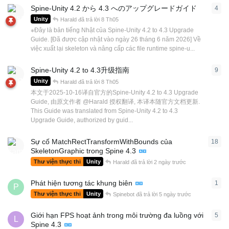
Spine-Unity 4.2 から 4.3 へのアップグレードガイド
4
4
câ
Unity
Harald
đã trả lời
8 Th05
※Đây là bản tiếng Nhật của Spine-Unity 4.2 to 4.3 Upgrade
Guide. [Đã được cập nhật vào ngày 26 tháng 6 năm 2026] Về
việc xuất lại skeleton và nâng cấp các file runtime spine-u...
Spine-Unity 4.2 to 4.3升级指南
9
9
câ
Unity
Harald
đã trả lời
8 Th05
本文于2025-10-16译自官方的Spine-Unity 4.2 to 4.3 Upgrade
Guide, 由原文作者 @Harald 授权翻译, 本译本随官方文档更新.
This Guide was translated from Spine-Unity 4.2 to 4.3
Upgrade Guide, authorized by guid...
Sự cố MatchRectTransformWithBounds của
18
18
c
SkeletonGraphic trong Spine 4.3
Thư viện thực thi
Unity
Harald
đã trả lời
2 ngày trước
Phát hiện tương tác khung biên
1
1
câ
P
Thư viện thực thi
Unity
Spinebot
đã trả lời
5 ngày trước
Giới hạn FPS hoạt ảnh trong môi trường đa luồng với
5
5
câ
L
Spine 4.3