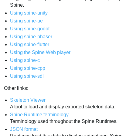
Spine.
Using spine-unity
Using spine-ue
Using spine-godot
Using spine-phaser
Using spine-flutter
Using the Spine Web player
Using spine-c
Using spine-cpp
Using spine-sdl
Other links:
Skeleton Viewer
A tool to load and display exported skeleton data.
Spine Runtime terminology
Terminology used throughout the Spine Runtimes.
JSON format
Runtimes load this data to display animations. Spine