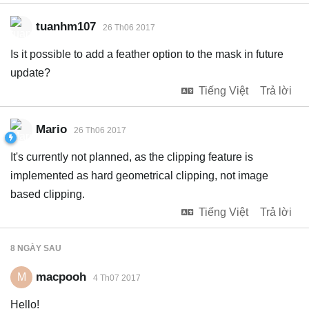
tuanhm107
26 Th06 2017
Is it possible to add a feather option to the mask in future
update?
Tiếng Việt
Trả lời
Mario
26 Th06 2017
It's currently not planned, as the clipping feature is
implemented as hard geometrical clipping, not image
based clipping.
Tiếng Việt
Trả lời
8 NGÀY
SAU
macpooh
M
4 Th07 2017
Hello!