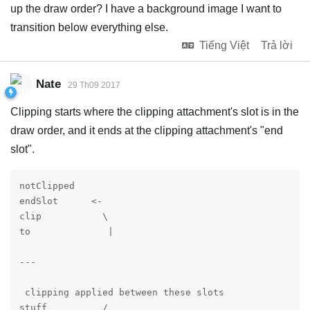
up the draw order? I have a background image I want to
transition below everything else.
Tiếng Việt
Trả lời
Nate
29 Th09 2017
Clipping starts where the clipping attachment's slot is in the
draw order, and it ends at the clipping attachment's "end
slot".
notClipped

endSlot      <-

clip           \

to              |

---

 clipping applied between these slots

stuff          /
