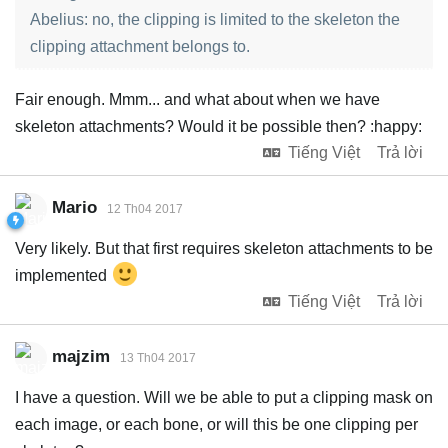
Abelius: no, the clipping is limited to the skeleton the
clipping attachment belongs to.
Fair enough. Mmm... and what about when we have
skeleton attachments? Would it be possible then? :happy:
Tiếng Việt
Trả lời
Mario
12 Th04 2017
Very likely. But that first requires skeleton attachments to be
implemented
Tiếng Việt
Trả lời
majzim
13 Th04 2017
I have a question. Will we be able to put a clipping mask on
each image, or each bone, or will this be one clipping per