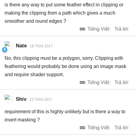
is there any way to put some feather effect in clipping or
making the clipping from a path which gives a much
smoother and round edges ?
Tiếng Việt
Trả lời
Nate
18 Th04 2017
No, this clipping must be a polygon, sorry. Clipping with
feathering would probably be done using an image mask
and require shader support.
Tiếng Việt
Trả lời
Shiv
22 Th04 2017
requirement of this is highly unlikely but is there a way to
invert masking ?
Tiếng Việt
Trả lời