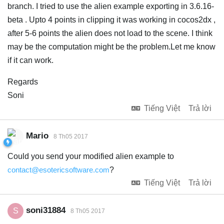
branch. I tried to use the alien example exporting in 3.6.16-
beta . Upto 4 points in clipping it was working in cocos2dx ,
after 5-6 points the alien does not load to the scene. I think
may be the computation might be the problem.Let me know
if it can work.
Regards
Soni
Tiếng Việt
Trả lời
Mario
8 Th05 2017
Could you send your modified alien example to
contact@esotericsoftware.com
?
Tiếng Việt
Trả lời
soni31884
S
8 Th05 2017