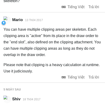
skeleton?
Tiếng Việt
Trả lời
Mario
13 Th04 2017
You can have multiple clipping areas per skeleton. Each
clipping area is "active" from its place in the draw order to
the "end slot", also defined on the clipping attachment. You
can have multiple clipping areas as long as they do not
overlap in the draw order.
Please note that clipping is a heavy calculation at runtime.
Use it judiciously.
Tiếng Việt
Trả lời
5 NGÀY
SAU
Shiv
18 Th04 2017