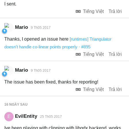
I sent.
Tiếng Việt
Trả lời
Mario
9 Th05 2017
Thanks, I opened an issue here
[runtimes] Triangulator
doesn't handle co-linear points properly · #895
Tiếng Việt
Trả lời
Mario
9 Th05 2017
The issue has been fixed, thanks for reporting!
Tiếng Việt
Trả lời
16 NGÀY
SAU
EvilEntity
E
25 Th05 2017
Ive been playing with clipping with libgdx backend, works