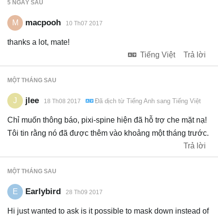
5 NGÀY
SAU
macpooh
M
10 Th07 2017
thanks a lot, mate!
Tiếng Việt
Trả lời
MỘT THÁNG
SAU
jlee
J
Đã dịch từ
Tiếng Anh
sang
Tiếng Việt
18 Th08 2017
Chỉ muốn thông báo, pixi-spine hiện đã hỗ trợ che mặt nạ!
Tôi tin rằng nó đã được thêm vào khoảng một tháng trước.
Trả lời
MỘT THÁNG
SAU
Earlybird
E
28 Th09 2017
Hi just wanted to ask is it possible to mask down instead of