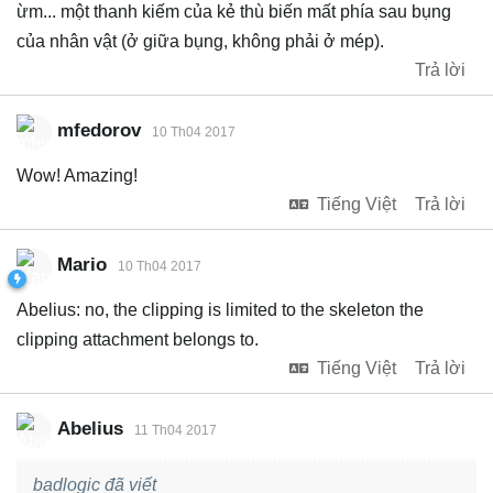
ừm... một thanh kiếm của kẻ thù biến mất phía sau bụng
của nhân vật (ở giữa bụng, không phải ở mép).
Trả lời
mfedorov
10 Th04 2017
Wow! Amazing!
Tiếng Việt
Trả lời
Mario
10 Th04 2017
Abelius: no, the clipping is limited to the skeleton the
clipping attachment belongs to.
Tiếng Việt
Trả lời
Abelius
11 Th04 2017
badlogic đã viết