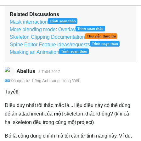
Related Discussions
Mask interraction
Trình soạn thảo
More blending mode: Overlay
Trình soạn thảo
Skeleton Clipping Documentation
Thư viện thực thi
Spine Editor Feature ideas/requests
Trình soạn thảo
Masking an Animation
Trình soạn thảo
Abelius
8 Th04 2017
Đã dịch từ
Tiếng Anh
sang
Tiếng Việt
Tuyệt!
Điều duy nhất tôi thắc mắc là... liệu điều này có thể dùng
để ẩn attachment của
một
skeleton khác không? (khi cả
hai skeleton đều trong cùng một project)
Đó là công dụng chính mà tôi cần từ tính năng này. Ví dụ,