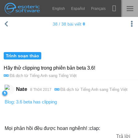
English
Español
Français
Navigation
Esoteric Software
38
/
38
bài viết
Spine
TRANG CHỦ
Tính năng
BLOG
Bộ sưu tập
Trình soạn thảo
DIỄN ĐÀN
Thư viện thực thi
Hãy thử clipping trong phiên bản beta 3.6!
Đã dịch từ
Tiếng Anh
sang
Tiếng Việt
Tìm hiểu
LIÊN HỆ
FAQ
Nate
Đã dịch từ
Tiếng Anh
sang
Tiếng Việt
8 Th04 2017
Dùng thử
Blog: 3.6 beta has clipping
Mua
Mọi phản hồi đều được hoan nghênh! :clap:
Trả lời