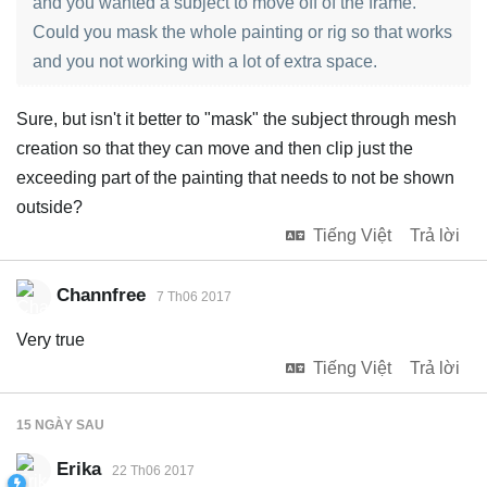
and you wanted a subject to move off of the frame.
Could you mask the whole painting or rig so that works
and you not working with a lot of extra space.
Sure, but isn't it better to "mask" the subject through mesh
creation so that they can move and then clip just the
exceeding part of the painting that needs to not be shown
outside?
Tiếng Việt
Trả lời
Channfree
7 Th06 2017
Very true
Tiếng Việt
Trả lời
15 NGÀY
SAU
Erika
22 Th06 2017