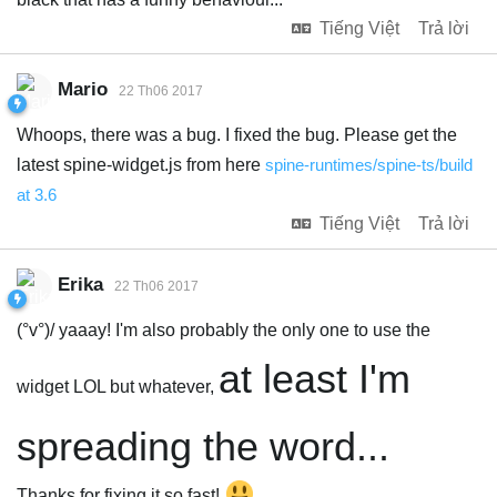
Tiếng Việt
Trả lời
Mario
22 Th06 2017
Whoops, there was a bug. I fixed the bug. Please get the
latest spine-widget.js from here
spine-runtimes/spine-ts/build
at 3.6
Tiếng Việt
Trả lời
Erika
22 Th06 2017
(°v°)/ yaaay! I'm also probably the only one to use the
at least I'm
widget LOL but whatever,
spreading the word...
Thanks for fixing it so fast!