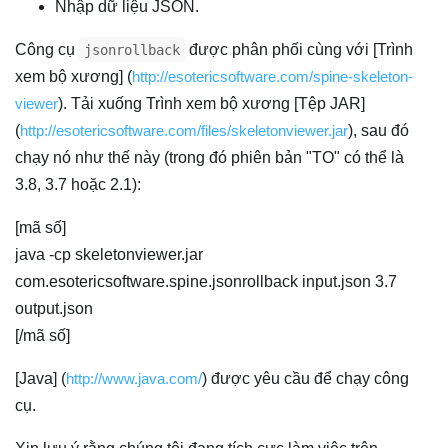
Nhập dữ liệu JSON.
Công cụ
được phân phối cùng với [Trình
jsonrollback
xem bộ xương] (
http://esotericsoftware.com/spine-skeleton-
viewer
). Tải xuống Trình xem bộ xương [Tệp JAR]
(
http://esotericsoftware.com/files/skeletonviewer.jar
), sau đó
chạy nó như thế này (trong đó phiên bản "TO" có thể là
3.8, 3.7 hoặc 2.1):
[mã số]
java -cp skeletonviewer.jar
com.esotericsoftware.spine.jsonrollback input.json 3.7
output.json
[/mã số]
[Java] (
http://www.java.com/
) được yêu cầu để chạy công
cụ.