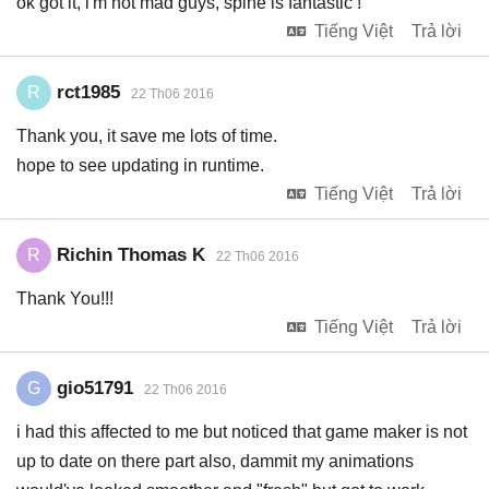
ok got it, i'm not mad guys, spine is fantastic !
Tiếng Việt
Trả lời
rct1985
R
22 Th06 2016
Thank you, it save me lots of time.
hope to see updating in runtime.
Tiếng Việt
Trả lời
Richin Thomas K
R
22 Th06 2016
Thank You!!!
Tiếng Việt
Trả lời
gio51791
G
22 Th06 2016
i had this affected to me but noticed that game maker is not
up to date on there part also, dammit my animations