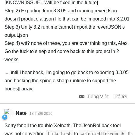
[KNOWN ISSUE - Will be fixed in the future]
Step 2) Exporting from 3.3.05 and running revertJson
doesn't produce a .json file that can be imported into 3.2.01
Step 3) Unity 3.2 runtime cannot import the revertJSON's
output.json
Step 4) wtf? none of these, you are over thinking this, Alex.
Go the fuck to sleep and come back to this project in 2
weeks.
... until I hear back, I'm going to go back to exporting 3.3.05
and hacking the spine c-sharp runtime to support the
bones[] array.
Tiếng Việt
Trả lời
Nate
18 Th06 2016
Sorry for all the trouble Xelnath. The JsonRollback tool
was not converting
to
. It
linkedmesh
weightedlinkedmesh