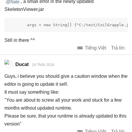
, a small error in the newly updated
@Nate
SkeletonViewer.jar
	args = new String[] {"C:/test/CoilGrapple.js
Still in there ^^
Tiếng Việt
Trả lời
Ducat
19 Th06 2016
Guys, i believe you should give a caution window when the
editor is going to update it self.
It must say something like:
"You are about to screw all your work and stuck for a few
months without updated runtime.
Please be sure, that your runtime is already updated to this
version"
Tiếng Việt
Trả lời