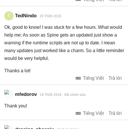
TedNindo
T
19 Th06 2016
Ok, good to know! I was stuck for a few hours. What would
help me: As soon as Spine gets an updated just show a
warning if the runtime scripts are not up to date. I mean
many updates just worked like a charm. So a little reminder
would be very helpful.
Thanks a lot!
Tiếng Việt
Trả lời
mfedorov
19 Th06 2016
Đã chỉnh sửa
Thank you!
Tiếng Việt
Trả lời