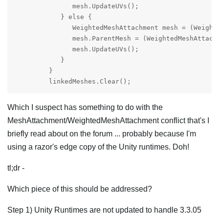
               mesh.UpdateUVs();

            } else {

               WeightedMeshAttachment mesh = (Weighte
               mesh.ParentMesh = (WeightedMeshAttachm
               mesh.UpdateUVs();

            }

         }

Which I suspect has something to do with the
MeshAttachment/WeightedMeshAttachment conflict that's I
briefly read about on the forum ... probably because I'm
using a razor's edge copy of the Unity runtimes. Doh!
tl;dr -
Which piece of this should be addressed?
Step 1) Unity Runtimes are not updated to handle 3.3.05