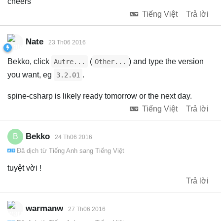
cheers
Tiếng Việt
Trả lời
Nate
23 Th06 2016
Bekko, click
(
) and type the version
Autre...
Other...
you want, eg
.
3.2.01
spine-csharp is likely ready tomorrow or the next day.
Tiếng Việt
Trả lời
Bekko
B
24 Th06 2016
Đã dịch từ
Tiếng Anh
sang
Tiếng Việt
tuyệt vời !
Trả lời
warmanw
27 Th06 2016