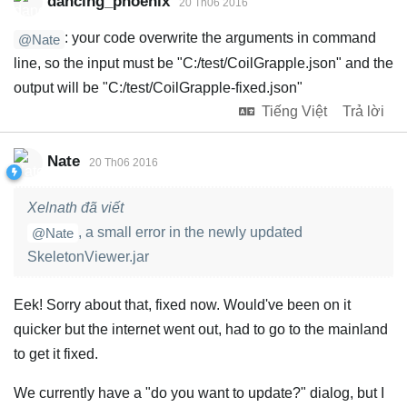
dancing_phoenix
20 Th06 2016
: your code overwrite the arguments in command
@Nate
line, so the input must be "C:/test/CoilGrapple.json" and the
output will be "C:/test/CoilGrapple-fixed.json"
Tiếng Việt
Trả lời
Nate
20 Th06 2016
Xelnath đã viết
, a small error in the newly updated
@Nate
SkeletonViewer.jar
Eek! Sorry about that, fixed now. Would've been on it
quicker but the internet went out, had to go to the mainland
to get it fixed.
We currently have a "do you want to update?" dialog, but I