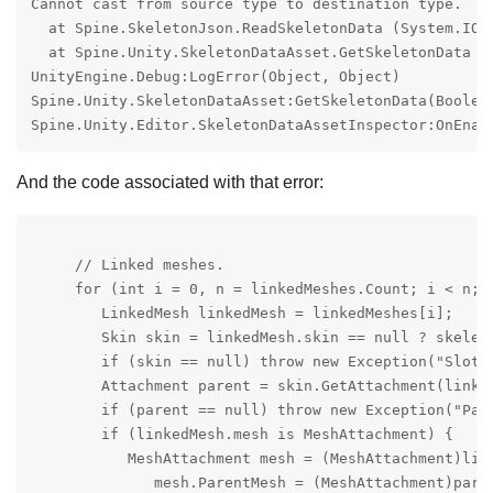
Cannot cast from source type to destination type.

  at Spine.SkeletonJson.ReadSkeletonData (System.IO.
  at Spine.Unity.SkeletonDataAsset.GetSkeletonData (
UnityEngine.Debug:LogError(Object, Object)

Spine.Unity.SkeletonDataAsset:GetSkeletonData(Boolea
And the code associated with that error:
     // Linked meshes.

     for (int i = 0, n = linkedMeshes.Count; i < n; i
        LinkedMesh linkedMesh = linkedMeshes[i];

        Skin skin = linkedMesh.skin == null ? skelet
        if (skin == null) throw new Exception("Slot n
        Attachment parent = skin.GetAttachment(linked
        if (parent == null) throw new Exception("Pare
        if (linkedMesh.mesh is MeshAttachment) {

           MeshAttachment mesh = (MeshAttachment)link
              mesh.ParentMesh = (MeshAttachment)paren