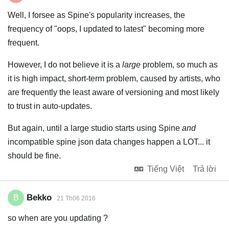
Well, I forsee as Spine's popularity increases, the
frequency of "oops, I updated to latest" becoming more
frequent.
However, I do not believe it is a
large
problem, so much as
it is high impact, short-term problem, caused by artists, who
are frequently the least aware of versioning and most likely
to trust in auto-updates.
But again, until a large studio starts using Spine
and
incompatible spine json data changes happen a LOT... it
should be fine.
Tiếng Việt
Trả lời
Bekko
B
21 Th06 2016
so when are you updating ?