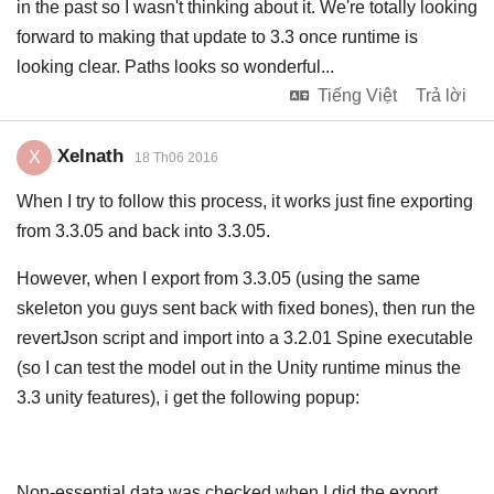
in the past so I wasn't thinking about it. We're totally looking
forward to making that update to 3.3 once runtime is
looking clear. Paths looks so wonderful...
Tiếng Việt
Trả lời
Xelnath
X
18 Th06 2016
When I try to follow this process, it works just fine exporting
from 3.3.05 and back into 3.3.05.
However, when I export from 3.3.05 (using the same
skeleton you guys sent back with fixed bones), then run the
revertJson script and import into a 3.2.01 Spine executable
(so I can test the model out in the Unity runtime minus the
3.3 unity features), i get the following popup:
Non-essential data was checked when I did the export.