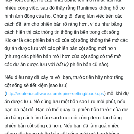
nhiều công việc, sau đó thấy rằng Runtimes không hỗ trợ
hình ảnh động của họ. Chúng tôi đang làm việc trên các
cách để làm cho phiên bản rõ ràng hơn, ví dụ như bằng
cách hiển thị các thông tin thông tin bên trong cột sống.
Kicker là các phiên bản cũ của cột sống không thể mở các
dự án được lưu với các phiên bản cột sống mới hơn
(nhưng các phiên bản mới hơn của cột sống có thể mở
các dự án được lưu với
bất kỳ
phiên bản cũ nào).
Nếu điều này đã xảy ra với bạn, trước tiên hãy nhớ rằng
cột sống sẽ tiết kiệm [sao lưu]
(
http://esotericsoftware.com/spine-setting#backups
) mỗi khi dự
án được lưu. Nó cũng lưu một bản sao lưu mỗi phút, nếu
bạn đã bật đó. Bạn có thể quay lại phiên bản trước của dự
án bằng cách tìm bản sao lưu cuối cùng được tạo bằng
phiên bản cột sống cũ hơn. Nếu bạn đã làm quá nhiều
công việc trong phiên bản cột sống mới mà bạn không