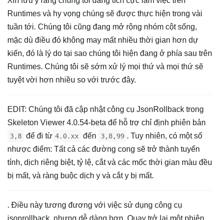
Xin lưu ý rằng chúng tôi đang tích cực làm việc trên
Runtimes và hy vọng chúng sẽ được thực hiện trong vài
tuần tới. Chúng tôi cũng đang mở rộng nhóm cột sống,
mặc dù điều đó không may mất nhiều thời gian hơn dự
kiến, đó là lý do tại sao chúng tôi hiện đang ở phía sau trên
Runtimes. Chúng tôi sẽ sớm xử lý mọi thứ và mọi thứ sẽ
tuyệt vời hơn nhiều so với trước đây.
EDIT: Chúng tôi đã cập nhật công cụ JsonRollback trong
Skeleton Viewer 4.0.54-beta để hỗ trợ chỉ định phiên bản
để đi từ
đến
. Tuy nhiên, có một số
3,8
4.0.xx
3,8,99
nhược điểm: Tất cả các đường cong sẽ trở thành tuyến
tính, dịch riêng biệt, tỷ lệ, cắt và các mốc thời gian màu đều
bị mất, và ràng buộc dịch y và cắt y bị mất.
. Điều này tương đương với việc sử dụng công cụ
jsonrollback, nhưng dễ dàng hơn. Quay trở lại một phiên