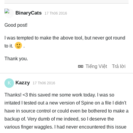
BinaryCats
17 Th06 2016
Good post!
I was tempted to make the above tool, but never got round
to it.
.
Thank you.
Tiếng Việt
Trả lời
Kazzy
K
17 Th06 2016
Thanks! <3 this saved me some work today. I was so
irritated I tested out a new version of Spine on a file I didn't
have in source control or could even be bothered to make a
backup of. Very dumb of me indeed, so I deserve the
various finger waggles. I had never encountered this issue