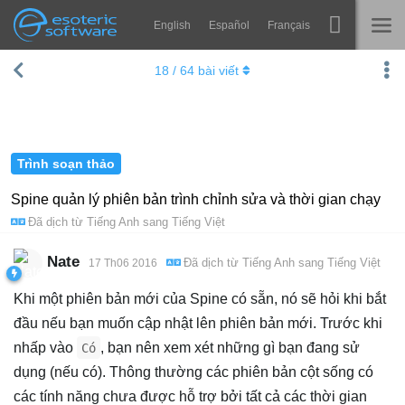
English
Español
Français
Navigation
Esoteric Software
18
/
64
bài viết
Spine
TRANG CHỦ
Tính năng
BLOG
Bộ sưu tập
Trình soạn thảo
DIỄN ĐÀN
Thư viện thực thi
Spine quản lý phiên bản trình chỉnh sửa và thời gian chạy
Đã dịch từ
Tiếng Anh
sang
Tiếng Việt
Tìm hiểu
LIÊN HỆ
FAQ
Nate
Đã dịch từ
Tiếng Anh
sang
Tiếng Việt
17 Th06 2016
Dùng thử
Khi một phiên bản mới của Spine có sẵn, nó sẽ hỏi khi bắt
đầu nếu bạn muốn cập nhật lên phiên bản mới. Trước khi
Mua
nhấp vào
, bạn nên xem xét những gì bạn đang sử
Có
dụng (nếu có). Thông thường các phiên bản cột sống có
các tính năng chưa được hỗ trợ bởi tất cả các thời gian