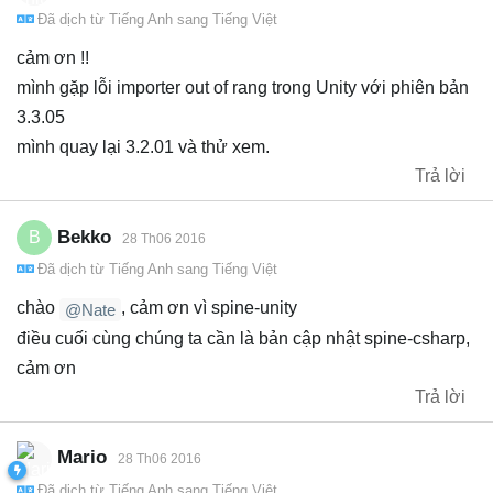
Đã dịch từ
Tiếng Anh
sang
Tiếng Việt
cảm ơn !!
mình gặp lỗi importer out of rang trong Unity với phiên bản
3.3.05
mình quay lại 3.2.01 và thử xem.
Trả lời
Bekko
B
28 Th06 2016
Đã dịch từ
Tiếng Anh
sang
Tiếng Việt
chào
, cảm ơn vì spine-unity
@Nate
điều cuối cùng chúng ta cần là bản cập nhật spine-csharp,
cảm ơn
Trả lời
Mario
28 Th06 2016
Đã dịch từ
Tiếng Anh
sang
Tiếng Việt