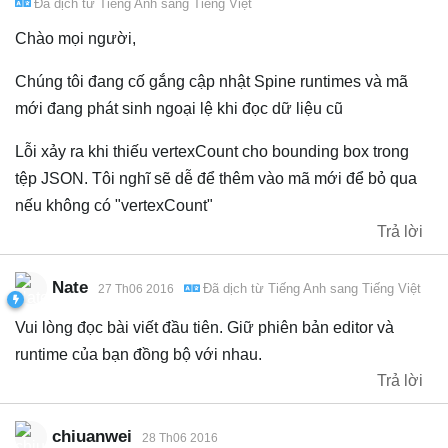
Đã dịch từ
Tiếng Anh
sang
Tiếng Việt
Chào mọi người,
Chúng tôi đang cố gắng cập nhật Spine runtimes và mã
mới đang phát sinh ngoại lệ khi đọc dữ liệu cũ
Lỗi xảy ra khi thiếu vertexCount cho bounding box trong
tệp JSON. Tôi nghĩ sẽ dễ để thêm vào mã mới để bỏ qua
nếu không có "vertexCount"
Trả lời
Nate
Đã dịch từ
Tiếng Anh
sang
Tiếng Việt
27 Th06 2016
Vui lòng đọc bài viết đầu tiên. Giữ phiên bản editor và
runtime của bạn đồng bộ với nhau.
Trả lời
chiuanwei
28 Th06 2016