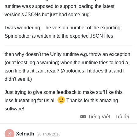
runtime was supposed to support loading the latest
version's JSONs but just had some bug.
I was wondering: The version number of the exporting
Spine editor
is
written into the exported JSON files
then why doesn't the Unity runtime e.g. throw an exception
(or at least log a warning) when the runtime tries to load a
json file that it can't read? (Apologies if it does that and I
didn't see it.)
Just trying to give some feedback to make stuff like this
less frustrating for us all
Thanks for this amazing
software!
Tiếng Việt
Trả lời
Xelnath
X
20 Th06 2016