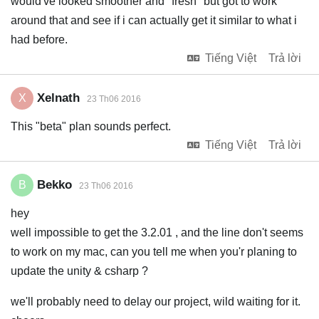
would've looked smoother and "fresh" but got to work
around that and see if i can actually get it similar to what i
had before.
Tiếng Việt
Trả lời
Xelnath
X
23 Th06 2016
This "beta" plan sounds perfect.
Tiếng Việt
Trả lời
Bekko
B
23 Th06 2016
hey
well impossible to get the 3.2.01 , and the line don't seems
to work on my mac, can you tell me when you'r planing to
update the unity & csharp ?
we'll probably need to delay our project, wild waiting for it.