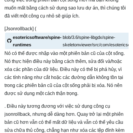
muốn mất bằng cách sử dụng sao lưu dự án, thì chúng tôi
đã viết một công cụ nhỏ sẽ giúp ích.
[Jsonrollback] (
esotericsoftware/spine-
blob/3.6/spine-libgdx/spine-
runtimes
skeletonviewer/src/com/esotericsoft
Nó có thể được nhập vào một phiên bản cũ của cột sống.
Nó thực hiện điều này bằng cách thêm, sửa đổi và/hoặc
xóa các phần của dữ liệu. Điều này có thể bị phá hủy, vì
các tính năng như cắt hoặc các đường dẫn không tồn tại
trong các phiên bản cũ của cột sống phải bị xóa. Nó nên
được sử dụng một cách thận trọng.
. Điều này tương đương với việc sử dụng công cụ
jsonrollback, nhưng dễ dàng hơn. Quay trở lại một phiên
bản cũ hơn vẫn có thể mất dữ liệu và vẫn có thể yêu cầu
sửa chữa thủ công, chẳng hạn như xóa các tệp đính kèm