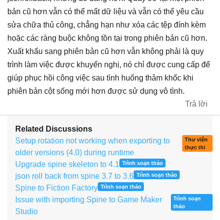
bản cũ hơn vẫn có thể mất dữ liệu và vẫn có thể yêu cầu
sửa chữa thủ công, chẳng hạn như xóa các tệp đính kèm
hoặc các ràng buộc không tồn tại trong phiên bản cũ hơn.
Xuất khẩu sang phiên bản cũ hơn vẫn không phải là quy
trình làm việc được khuyến nghị, nó chỉ được cung cấp để
giúp phục hồi công việc sau tình huống thảm khốc khi
phiên bản cột sống mới hơn được sử dụng vô tình.
Trả lời
Related Discussions
Setup rotation not working when exporting to
Thư viện
thực thi
older versions (4.0) during runtime
Upgrade spine skeleton to 4.1
Trình soạn thảo
json roll back from spine 3.7 to 3.6
Trình soạn thảo
Spine to Fiction Factory
Trình soạn thảo
Issue with importing Spine to Game Maker
Trình soạn
thảo
Studio