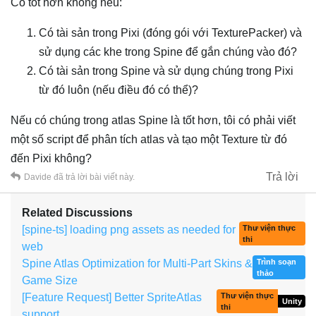
Có tốt hơn không nếu:
Có tài sản trong Pixi (đóng gói với TexturePacker) và
sử dụng các khe trong Spine để gắn chúng vào đó?
Có tài sản trong Spine và sử dụng chúng trong Pixi
từ đó luôn (nếu điều đó có thể)?
Nếu có chúng trong atlas Spine là tốt hơn, tôi có phải viết
một số script để phân tích atlas và tạo một Texture từ đó
đến Pixi không?
Trả lời
Davide
đã trả lời bài viết này.
Related Discussions
[spine-ts] loading png assets as needed for
Thư viện thực
thi
web
Spine Atlas Optimization for Multi-Part Skins &
Trình soạn
thảo
Game Size
[Feature Request] Better SpriteAtlas
Thư viện thực
Unity
thi
support