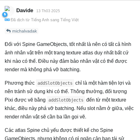
Davide
13 Th03 2025
Đã dịch từ
Tiếng Anh
sang
Tiếng Việt
michalvadak
Đối với Spine GameObjects, tốt nhất là nên có tất cả hình
ảnh nhân vật trên một trang texture atlas duy nhất bất cứ
khi nào có thể. Điều này đảm bảo nhân vật có thể được
render mà không phá vỡ batching.
Phương thức
chỉ là một hàm tiện lợi và
addSlotObjects
nên tránh sử dụng khi có thể. Thông thường, đối tượng
Pixi được vẽ bằng
đến từ một texture
addSlotObjects
khác, điều này phá vỡ batching. Nếu slot nằm ở giữa, việc
render nhân vật sẽ cần ba lần gọi vẽ.
Các atlas Spine chủ yếu được thiết kế cho Spine
GameObjects, nhưng không có gì ngăn cản bạn tái sử