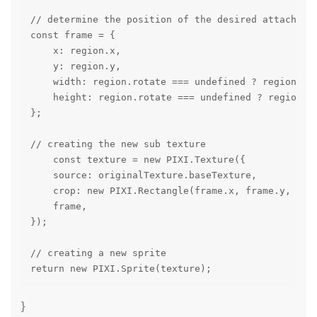
// determine the position of the desired attachment
const frame = {

    x: region.x,

    y: region.y,

    width: region.rotate === undefined ? region.wid
    height: region.rotate === undefined ? region.he
};

// creating the new sub texture

    const texture = new PIXI.Texture({

    source: originalTexture.baseTexture,

    crop: new PIXI.Rectangle(frame.x, frame.y, fram
    frame,

});

// creating a new sprite

return new PIXI.Sprite(texture);
}