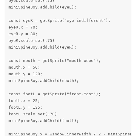
eyeL.scale.set(.75)

miniSpineBoy.addChild(eyeL);

const eyeR = getSprite("eye-indifferent");

eyeR.x = 70;

eyeR.y = 80;

eyeR.scale.set(.75)

miniSpineBoy.addChild(eyeR);

const mouth = getSprite("mouth-oooo");

mouth.x = 50;

mouth.y = 120;

miniSpineBoy.addChild(mouth);

const footL = getSprite("front-foot");

footL.x = 25;

footL.y = 135;

footL.scale.set(.70)

miniSpineBoy.addChild(footL);

miniSpineBoy.x = window.innerWidth / 2 - miniSpineBoy