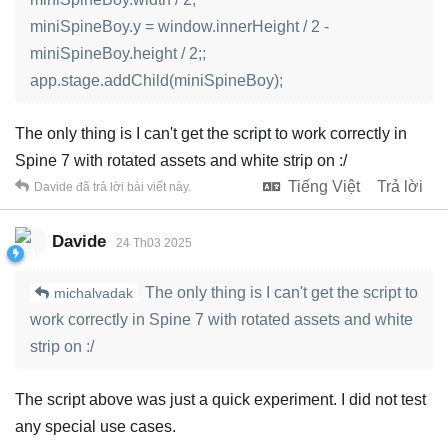
miniSpineBoy.y = window.innerHeight / 2 -
miniSpineBoy.height / 2;;
app.stage.addChild(miniSpineBoy);
The only thing is I can't get the script to work correctly in
Spine 7 with rotated assets and white strip on :/
Tiếng Việt
Trả lời
Davide
đã trả lời bài viết này.
Davide
24 Th03 2025
The only thing is I can't get the script to
michalvadak
work correctly in Spine 7 with rotated assets and white
strip on :/
The script above was just a quick experiment. I did not test
any special use cases.