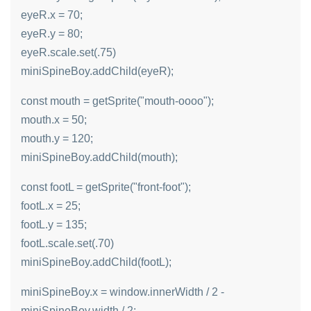
eyeR.x = 70;
eyeR.y = 80;
eyeR.scale.set(.75)
miniSpineBoy.addChild(eyeR);
const mouth = getSprite("mouth-oooo");
mouth.x = 50;
mouth.y = 120;
miniSpineBoy.addChild(mouth);
const footL = getSprite("front-foot");
footL.x = 25;
footL.y = 135;
footL.scale.set(.70)
miniSpineBoy.addChild(footL);
miniSpineBoy.x = window.innerWidth / 2 -
miniSpineBoy.width / 2;