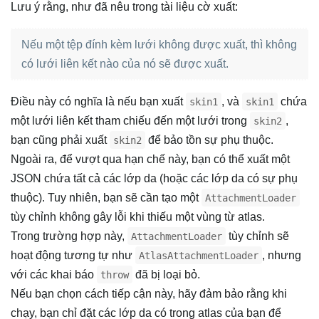
Lưu ý rằng, như đã nêu trong tài liệu cờ xuất:
Nếu một tệp đính kèm lưới không được xuất, thì không
có lưới liên kết nào của nó sẽ được xuất.
Điều này có nghĩa là nếu bạn xuất
, và
chứa
skin1
skin1
một lưới liên kết tham chiếu đến một lưới trong
,
skin2
bạn cũng phải xuất
để bảo tồn sự phụ thuộc.
skin2
Ngoài ra, để vượt qua hạn chế này, bạn có thể xuất một
JSON chứa tất cả các lớp da (hoặc các lớp da có sự phụ
thuộc). Tuy nhiên, bạn sẽ cần tạo một
AttachmentLoader
tùy chỉnh không gây lỗi khi thiếu một vùng từ atlas.
Trong trường hợp này,
tùy chỉnh sẽ
AttachmentLoader
hoạt động tương tự như
, nhưng
AtlasAttachmentLoader
với các khai báo
đã bị loại bỏ.
throw
Nếu bạn chọn cách tiếp cận này, hãy đảm bảo rằng khi
chạy, bạn chỉ đặt các lớp da có trong atlas của bạn để