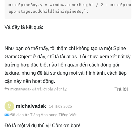
miniSpineBoy.y = window.innerHeight / 2 - miniSpineBo
app.stage.addChild(miniSpineBoy);
Và đây là kết quả:
Như bạn có thể thấy, tôi thậm chí không tạo ra một Spine
GameObject ở đây, chỉ là tải atlas. Tôi chưa xem xét bất kỳ
trường hợp đặc biệt nào liên quan đến cách đóng gói
texture, nhưng để tái sử dụng một vài hình ảnh, cách tiếp
cận này nên hoạt động.
Trả lời
michalvadak
đã trả lời bài viết này.
michalvadak
M
14 Th03 2025
Đã dịch từ
Tiếng Anh
sang
Tiếng Việt
Đó là một ví dụ thú vị! Cảm ơn bạn!