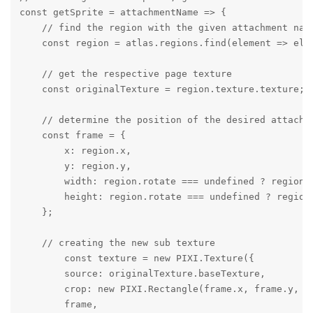
const getSprite = attachmentName => {

    // find the region with the given attachment name
    const region = atlas.regions.find(element => elem
    // get the respective page texture

    const originalTexture = region.texture.texture;

    // determine the position of the desired attachme
    const frame = {

        x: region.x,

        y: region.y,

        width: region.rotate === undefined ? region.w
        height: region.rotate === undefined ? region.
    };

    // creating the new sub texture

        const texture = new PIXI.Texture({

        source: originalTexture.baseTexture,

        crop: new PIXI.Rectangle(frame.x, frame.y, fr
        frame,
