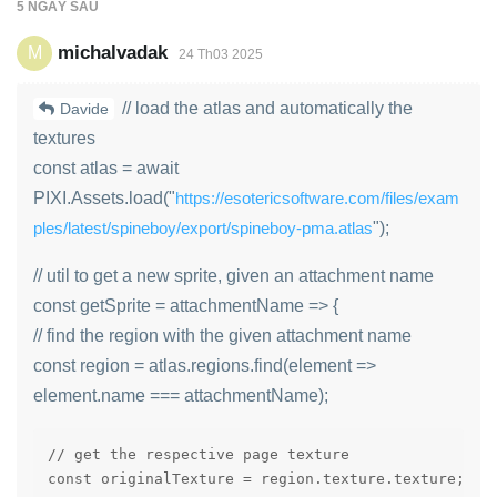
5 NGÀY
SAU
michalvadak
M
24 Th03 2025
// load the atlas and automatically the
Davide
textures
const atlas = await
PIXI.Assets.load("
https://esotericsoftware.com/files/exam
ples/latest/spineboy/export/spineboy-pma.atlas
");
// util to get a new sprite, given an attachment name
const getSprite = attachmentName => {
// find the region with the given attachment name
const region = atlas.regions.find(element =>
element.name === attachmentName);
// get the respective page texture

const originalTexture = region.texture.texture;
