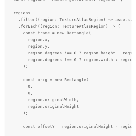
  regions

    .filter((region: TextureAtlasRegion) => assets.in
    .forEach((region: TextureAtlasRegion) => {

      const frame = new Rectangle(

        region.x,

        region.y,

        region.degrees !== 0 ? region.height : region
        region.degrees !== 0 ? region.width : region.
      );

      const orig = new Rectangle(

        0,

        0,

        region.originalWidth,

        region.originalHeight

      );

      const offsetY = region.originalHeight - region