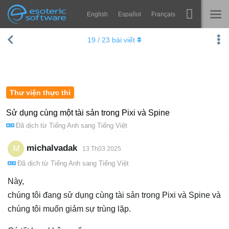
English
Español
Français
Navigation
Esoteric Software
19
/
23
bài viết
Spine
TRANG CHỦ
Tính năng
BLOG
Bộ sưu tập
Thư viện thực thi
DIỄN ĐÀN
Thư viện thực thi
Sử dụng cùng một tài sản trong Pixi và Spine
Đã dịch từ
Tiếng Anh
sang
Tiếng Việt
Tìm hiểu
LIÊN HỆ
FAQ
michalvadak
M
13 Th03 2025
Đã dịch từ
Tiếng Anh
sang
Tiếng Việt
Dùng thử
Này,
Mua
chúng tôi đang sử dụng cùng tài sản trong Pixi và Spine và
chúng tôi muốn giảm sự trùng lặp.