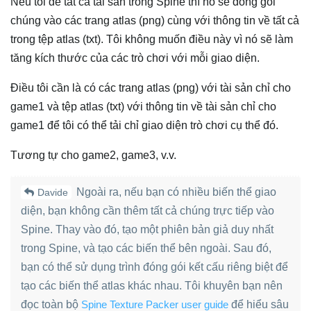
Nếu tôi để tất cả tài sản trong Spine thì nó sẽ đóng gói
chúng vào các trang atlas (png) cùng với thông tin về tất cả
trong tệp atlas (txt). Tôi không muốn điều này vì nó sẽ làm
tăng kích thước của các trò chơi với mỗi giao diện.
Điều tôi cần là có các trang atlas (png) với tài sản chỉ cho
game1 và tệp atlas (txt) với thông tin về tài sản chỉ cho
game1 để tôi có thể tải chỉ giao diện trò chơi cụ thể đó.
Tương tự cho game2, game3, v.v.
Ngoài ra, nếu bạn có nhiều biến thể giao
Davide
diện, bạn không cần thêm tất cả chúng trực tiếp vào
Spine. Thay vào đó, tạo một phiên bản giả duy nhất
trong Spine, và tạo các biến thể bên ngoài. Sau đó,
bạn có thể sử dụng trình đóng gói kết cấu riêng biệt để
tạo các biến thể atlas khác nhau. Tôi khuyên bạn nên
đọc toàn bộ
Spine Texture Packer user guide
để hiểu sâu