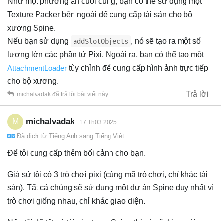
Như một phương án cuối cùng, bạn có thể sử dụng một
Texture Packer bên ngoài để cung cấp tài sản cho bộ
xương Spine.
Nếu bạn sử dụng
, nó sẽ tạo ra một số
addSlotObjects
lượng lớn các phần tử Pixi. Ngoài ra, bạn có thể tạo một
AttachmentLoader
tùy chỉnh để cung cấp hình ảnh trực tiếp
cho bộ xương.
Trả lời
michalvadak
đã trả lời bài viết này.
michalvadak
M
17 Th03 2025
Đã dịch từ
Tiếng Anh
sang
Tiếng Việt
Để tôi cung cấp thêm bối cảnh cho bạn.
Giả sử tôi có 3 trò chơi pixi (cùng mã trò chơi, chỉ khác tài
sản). Tất cả chúng sẽ sử dụng một dự án Spine duy nhất vì
trò chơi giống nhau, chỉ khác giao diện.