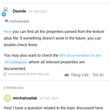
Davide
24 Th03 2025
michalvadak
Here
you can find all the properties parsed from the texture
atlas file. If something doesn't work in the future, you can
double-check there.
You may also want to check the
API documentation for the
where all relevant properties are
AtlasRegion
documented.
michalvadak
đã thích điều này
.
Tiếng Việt
Trả lời
4 THÁNG
SAU
michalvadak
M
22 Th07 2025
Hey! I have a question related to the topic discussed here.