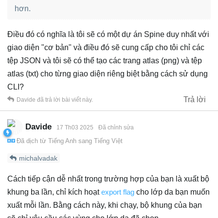
hơn.
Điều đó có nghĩa là tôi sẽ có một dự án Spine duy nhất với
giao diện "cơ bản" và điều đó sẽ cung cấp cho tôi chỉ các
tệp JSON và tôi sẽ có thể tạo các trang atlas (png) và tệp
atlas (txt) cho từng giao diện riêng biệt bằng cách sử dụng
CLI?
Trả lời
Davide
đã trả lời bài viết này.
Davide
17 Th03 2025
Đã chỉnh sửa
Đã dịch từ
Tiếng Anh
sang
Tiếng Việt
michalvadak
Cách tiếp cận dễ nhất trong trường hợp của bạn là xuất bộ
khung ba lần, chỉ kích hoạt
export flag
cho lớp da bạn muốn
xuất mỗi lần. Bằng cách này, khi chạy, bộ khung của bạn