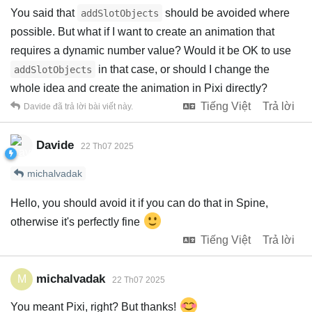
You said that
should be avoided where
addSlotObjects
possible. But what if I want to create an animation that
requires a dynamic number value? Would it be OK to use
in that case, or should I change the
addSlotObjects
whole idea and create the animation in Pixi directly?
Tiếng Việt
Trả lời
Davide
đã trả lời bài viết này.
Davide
22 Th07 2025
michalvadak
Hello, you should avoid it if you can do that in Spine,
otherwise it's perfectly fine
Tiếng Việt
Trả lời
michalvadak
M
22 Th07 2025
You meant Pixi, right? But thanks!