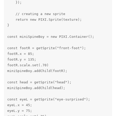
    });

    // creating a new sprite

    return new PIXI.Sprite(texture);

}

const miniSpineBoy = new PIXI.Container();

const footR = getSprite("front-foot");

footR.x = 85;

footR.y = 135;

footR.scale.set(.70)

miniSpineBoy.addChild(footR);

const head = getSprite("head");

miniSpineBoy.addChild(head);

const eyeL = getSprite("eye-surprised");

eyeL.x = 45;

eyeL.y = 75;
