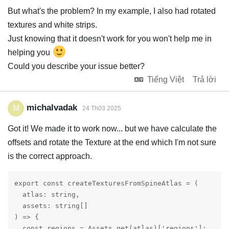
But what's the problem? In my example, I also had rotated
textures and white strips.
Just knowing that it doesn't work for you won't help me in
helping you
Could you describe your issue better?
Tiếng Việt
Trả lời
michalvadak
M
24 Th03 2025
Got it! We made it to work now... but we have calculate the
offsets and rotate the Texture at the end which I'm not sure
is the correct approach.
export const createTexturesFromSpineAtlas = (

  atlas: string,

  assets: string[]

) => {

  const regions = Assets.get(atlas)['regions'];
