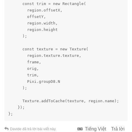
      const trim = new Rectangle(

        region.offsetX,

        offsetY,

        region.width,

        region.height

      );

      const texture = new Texture(

        region.texture.texture,

        frame,

        orig,

        trim,

        Pixi.groupD8.N

      );

      Texture.addToCache(texture, region.name);

    });

};
Tiếng Việt
Trả lời
Davide
đã trả lời bài viết này.