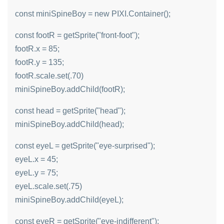
const miniSpineBoy = new PIXI.Container();
const footR = getSprite("front-foot");
footR.x = 85;
footR.y = 135;
footR.scale.set(.70)
miniSpineBoy.addChild(footR);
const head = getSprite("head");
miniSpineBoy.addChild(head);
const eyeL = getSprite("eye-surprised");
eyeL.x = 45;
eyeL.y = 75;
eyeL.scale.set(.75)
miniSpineBoy.addChild(eyeL);
const eyeR = getSprite("eye-indifferent");