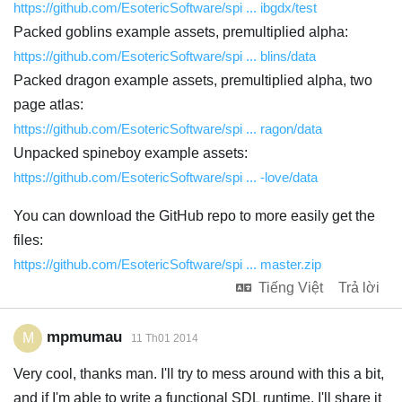
https://github.com/EsotericSoftware/spi ... ibgdx/test
Packed goblins example assets, premultiplied alpha:
https://github.com/EsotericSoftware/spi ... blins/data
Packed dragon example assets, premultiplied alpha, two
page atlas:
https://github.com/EsotericSoftware/spi ... ragon/data
Unpacked spineboy example assets:
https://github.com/EsotericSoftware/spi ... -love/data
You can download the GitHub repo to more easily get the
files:
https://github.com/EsotericSoftware/spi ... master.zip
Tiếng Việt
Trả lời
mpmumau
M
11 Th01 2014
Very cool, thanks man. I'll try to mess around with this a bit,
and if I'm able to write a functional SDL runtime, I'll share it