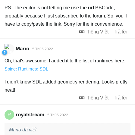
PS: The editor is not letting me use the
url
BBCode,
probably because I just subscribed to the forum. So, you'll
have to copy/paste the link. Sorry for the inconvenience.
Tiếng Việt
Trả lời
Mario
5 Th05 2022
Oh, that's awesome! I added it to the list of runtimes here:
Spine: Runtimes: SDL
I didn't know SDL added geometry rendering. Looks pretty
neat!
Tiếng Việt
Trả lời
royalstream
R
5 Th05 2022
Mario đã viết