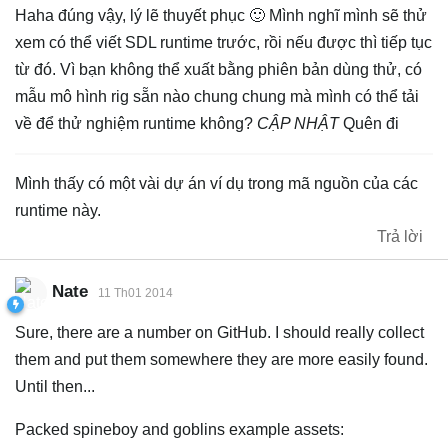
Haha đúng vậy, lý lẽ thuyết phục 🙂 Mình nghĩ mình sẽ thử
xem có thể viết SDL runtime trước, rồi nếu được thì tiếp tục
từ đó. Vì bạn không thể xuất bằng phiên bản dùng thử, có
mẫu mô hình rig sẵn nào chung chung mà mình có thể tải
về để thử nghiệm runtime không?
CẬP NHẬT
Quên đi
Mình thấy có một vài dự án ví dụ trong mã nguồn của các
runtime này.
Trả lời
Nate
11 Th01 2014
Sure, there are a number on GitHub. I should really collect
them and put them somewhere they are more easily found.
Until then...
Packed spineboy and goblins example assets: