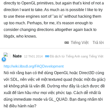
directly to OpenGL primitives, but again that's kind of not a
direction I want to take. As much as is possible I like to try
to use these engines sort of "as is" without hacking them
up too much. Perhaps, for me, it's reason enough to
consider changing directions altogether again back to
libgdx, who knows.
Tiếng Việt
Trả lời
Nate
Đã dịch từ
Tiếng Anh
sang
Tiếng Việt
12 Th01 2014
http://wiki.libsdl.org/FAQDevelopment
Nó nói rằng bạn có thể dùng OpenGL hoặc Direct3D cùng
với SDL, nên việc vẽ một textured quad (hoặc một đa giác)
sẽ không phải là vấn đề. Dường như đây là cách được đề
xuất để làm hầu như mọi việc phức tạp. Cách dễ nhất là
dùng immediate mode và GL_QUAD. Bạn đang nhắm tới
hệ điều hành nào?