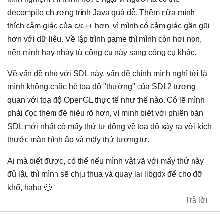
decompile chương trình Java quá dễ. Thêm nữa mình
thích cảm giác của c/c++ hơn, vì mình có cảm giác gần gũi
hơn với dữ liệu. Về lập trình game thì mình còn hơi non,
nên mình hay nhảy từ công cụ này sang công cụ khác.
Về vấn đề nhỏ với SDL này, vấn đề chính mình nghĩ tới là
mình không chắc hệ toạ độ "thường" của SDL2 tương
quan với toạ độ OpenGL thực tế như thế nào. Có lẽ mình
phải đọc thêm để hiểu rõ hơn, vì mình biết với phiên bản
SDL mới nhất có mấy thứ tự động về toạ độ xảy ra với kích
thước màn hình ảo và mấy thứ tương tự.
Ai mà biết được, có thể nếu mình vật vã với mấy thứ này
đủ lâu thì mình sẽ chịu thua và quay lại libgdx để cho đỡ
khổ, haha 🙂
Trả lời