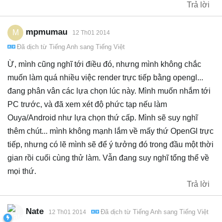
Trả lời
mpmumau
M
12 Th01 2014
Đã dịch từ
Tiếng Anh
sang
Tiếng Việt
Ừ, mình cũng nghĩ tới điều đó, nhưng mình không chắc
muốn làm quá nhiều việc render trực tiếp bằng opengl...
đang phân vân các lựa chọn lúc này. Mình muốn nhắm tới
PC trước, và đã xem xét độ phức tạp nếu làm
Ouya/Android như lựa chọn thứ cấp. Mình sẽ suy nghĩ
thêm chút... mình không mạnh lắm về mấy thứ OpenGl trực
tiếp, nhưng có lẽ mình sẽ để ý tưởng đó trong đầu một thời
gian rồi cuối cùng thử làm. Vẫn đang suy nghĩ tổng thể về
mọi thứ.
Trả lời
Nate
Đã dịch từ
Tiếng Anh
sang
Tiếng Việt
12 Th01 2014