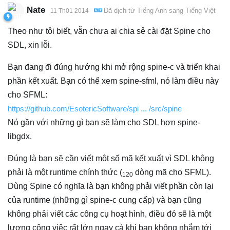
Nate
Đã dịch từ
Tiếng Anh
sang
Tiếng Việt
11 Th01 2014
Theo như tôi biết, vẫn chưa ai chia sẻ cài đặt Spine cho
SDL, xin lỗi.
Bạn đang đi đúng hướng khi mở rộng spine-c và triển khai
phần kết xuất. Bạn có thể xem spine-sfml, nó làm điều này
cho SFML:
https://github.com/EsotericSoftware/spi ... /src/spine
Nó gần với những gì bạn sẽ làm cho SDL hơn spine-
libgdx.
Đúng là bạn sẽ cần viết một số mã kết xuất vì SDL không
phải là một runtime chính thức (
dòng mã cho SFML).
120
Dùng Spine có nghĩa là bạn không phải viết phần còn lại
của runtime (những gì spine-c cung cấp) và bạn cũng
không phải viết các công cụ hoạt hình, điều đó sẽ là một
lượng công việc rất lớn ngay cả khi bạn không nhắm tới