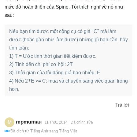
mức độ hoàn thiện của Spine. Tôi thích nghĩ về nó như
sau:
Nếu bạn tìm được một công cụ có giá "C" mà làm
được (hoặc gần như làm được) những gì bạn cần, hãy
tính toán:
1) T = Ước tính thời gian tiết kiệm được.
2) Tính đến chi phí cơ hội: 2T
3) Thời gian của tôi đáng giá bao nhiêu: E
4) Nếu 2
T
E >= C: mua và chuyển sang việc quan trọng
hơn.
Trả lời
mpmumau
M
11 Th01 2014
Đã chỉnh sửa
Đã dịch từ
Tiếng Anh
sang
Tiếng Việt