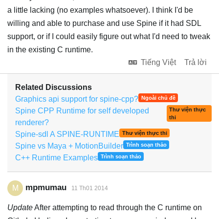
a little lacking (no examples whatsoever). I think I'd be
willing and able to purchase and use Spine if it had SDL
support, or if I could easily figure out what I'd need to tweak
in the existing C runtime.
Tiếng Việt
Trả lời
Related Discussions
Graphics api support for spine-cpp?
Ngoài chủ đề
Spine CPP Runtime for self developed
Thư viện thực
thi
renderer?
Spine-sdl A SPINE-RUNTIME
Thư viện thực thi
Spine vs Maya + MotionBuilder
Trình soạn thảo
C++ Runtime Examples
Trình soạn thảo
mpmumau
M
11 Th01 2014
Update
After attempting to read through the C runtime on