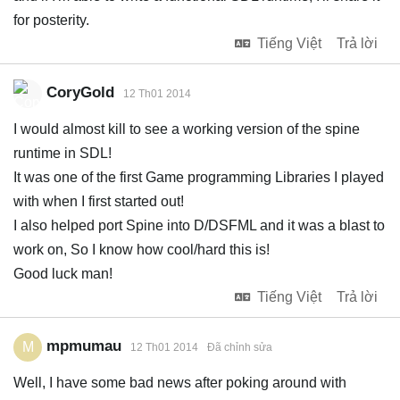
for posterity.
Tiếng Việt
Trả lời
CoryGold
12 Th01 2014
I would almost kill to see a working version of the spine
runtime in SDL!
It was one of the first Game programming Libraries I played
with when I first started out!
I also helped port Spine into D/DSFML and it was a blast to
work on, So I know how cool/hard this is!
Good luck man!
Tiếng Việt
Trả lời
mpmumau
M
12 Th01 2014
Đã chỉnh sửa
Well, I have some bad news after poking around with