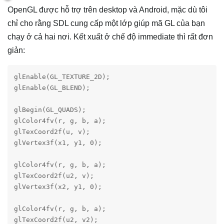
OpenGL được hỗ trợ trên desktop và Android, mặc dù tôi
chỉ cho rằng SDL cung cấp một lớp giúp mã GL của bạn
chạy ở cả hai nơi. Kết xuất ở chế độ immediate thì rất đơn
giản:
glEnable(GL_TEXTURE_2D);

glEnable(GL_BLEND);

glBegin(GL_QUADS);

glColor4fv(r, g, b, a);

glTexCoord2f(u, v);

glVertex3f(x1, y1, 0);

glColor4fv(r, g, b, a);

glTexCoord2f(u2, v);

glVertex3f(x2, y1, 0);

glColor4fv(r, g, b, a);

glTexCoord2f(u2, v2);
