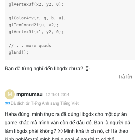
glVertex3f(x2, y2, 0);

glColor4fv(r, g, b, a);

glTexCoord2f(u, v2);

glVertex3f(x1, y2, 0);

// ... more quads

Bạn đã từng nghĩ đến libgdx chưa? 🙂
Trả lời
mpmumau
M
12 Th01 2014
Đã dịch từ
Tiếng Anh
sang
Tiếng Việt
Haha đúng, mình thực ra đã dùng libgdx cho một dự án
game khác mà mình vẫn còn để đâu đó. Bạn là người đã
làm libgdx phải không? 🙂 Mình khá thích nó, chỉ là theo
kinh nghiệm thì mình hơi e ngại vì người ta có thể