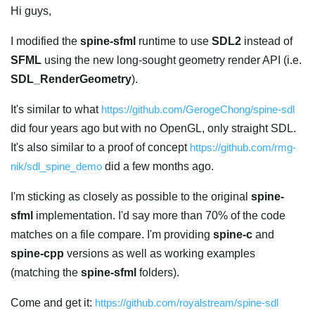
Hi guys,
I modified the
spine-sfml
runtime to use
SDL2
instead of
SFML
using the new long-sought geometry render API (i.e.
SDL_RenderGeometry
).
It's similar to what
https://github.com/GerogeChong/spine-sdl
did four years ago but with no OpenGL, only straight SDL.
It's also similar to a proof of concept
https://github.com/rmg-
nik/sdl_spine_demo
did a few months ago.
I'm sticking as closely as possible to the original
spine-
sfml
implementation. I'd say more than 70% of the code
matches on a file compare. I'm providing
spine-c
and
spine-cpp
versions as well as working examples
(matching the
spine-sfml
folders).
Come and get it:
https://github.com/royalstream/spine-sdl