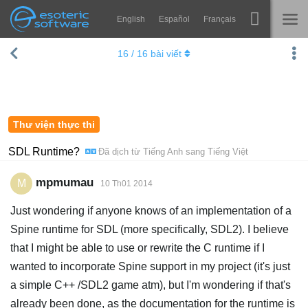
English
Español
Français
Navigation
Esoteric Software
16
/
16
bài viết
Spine
TRANG CHỦ
Tính năng
BLOG
Bộ sưu tập
Thư viện thực thi
DIỄN ĐÀN
Thư viện thực thi
SDL Runtime?
Đã dịch từ
Tiếng Anh
sang
Tiếng Việt
Tìm hiểu
LIÊN HỆ
mpmumau
M
10 Th01 2014
FAQ
Just wondering if anyone knows of an implementation of a
Dùng thử
Spine runtime for SDL (more specifically, SDL2). I believe
that I might be able to use or rewrite the C runtime if I
Mua
wanted to incorporate Spine support in my project (it's just
a simple C++ /SDL2 game atm), but I'm wondering if that's
already been done, as the documentation for the runtime is