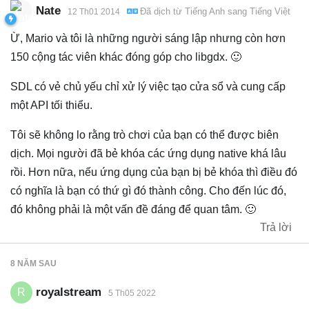
Nate
Đã dịch từ
Tiếng Anh
sang
Tiếng Việt
12 Th01 2014
Ừ, Mario và tôi là những người sáng lập nhưng còn hơn
150 cộng tác viên khác đóng góp cho libgdx. 🙂
SDL có vẻ chủ yếu chỉ xử lý việc tạo cửa sổ và cung cấp
một API tối thiểu.
Tôi sẽ không lo rằng trò chơi của bạn có thể được biên
dịch. Mọi người đã bẻ khóa các ứng dụng native khá lâu
rồi. Hơn nữa, nếu ứng dụng của bạn bị bẻ khóa thì điều đó
có nghĩa là bạn có thứ gì đó thành công. Cho đến lúc đó,
đó không phải là một vấn đề đáng để quan tâm. 🙂
Trả lời
8 NĂM
SAU
royalstream
R
5 Th05 2022