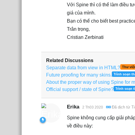
Với Spine thì có thể làm điều 
giá của mình.
Bạn có thể cho biết best practi
Trân trọng,
Cristian Zerbinati
Related Discussions
Separate data from view in HTML?
Thư viện
Future proofing for many skins.
Trình soạn t
About the proper way of using Spine for m
Official support / state of Spine?
Trình soạn 
Erika
Đã dịch từ
Ti
2 Th03 2020
Spine không cung cấp giải pháp
về điều này: