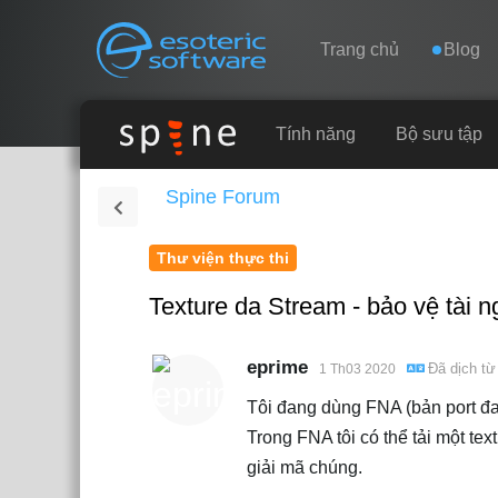
Navigation
Esoteric Software
Trang chủ
Blog
TRANG CHỦ
Tính năng
Bộ sưu tập
Spine Forum
BLOG
Thư viện thực thi
DIỄN ĐÀN
Texture da Stream - bảo vệ tài 
LIÊN HỆ
eprime
Đã dịch t
1 Th03 2020
Tôi đang dùng FNA (bản port đa
Trong FNA tôi có thể tải một te
giải mã chúng.