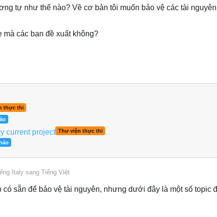
tương tự như thế nào? Về cơ bản tôi muốn bảo vệ các tài nguyê
ce mà các bạn đề xuất không?
 thực thi
hảo
y current project
Thư viện thực thi
thảo
ếng Italy
sang
Tiếng Việt
 có sẵn để bảo vệ tài nguyên, nhưng dưới đây là một số topic đ