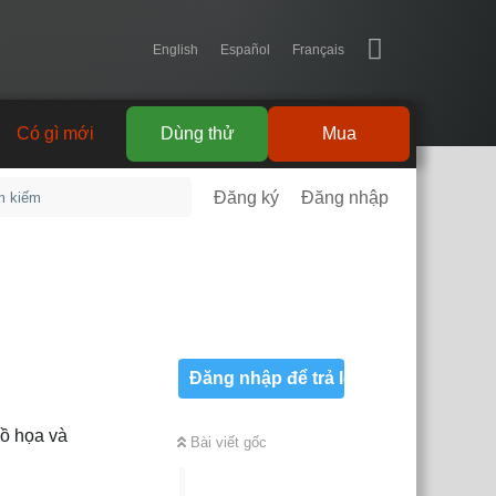
English
Español
Français
Có gì mới
Dùng thử
Mua
Đăng ký
Đăng nhập
Đăng nhập để trả lời
đồ họa và
Bài viết gốc