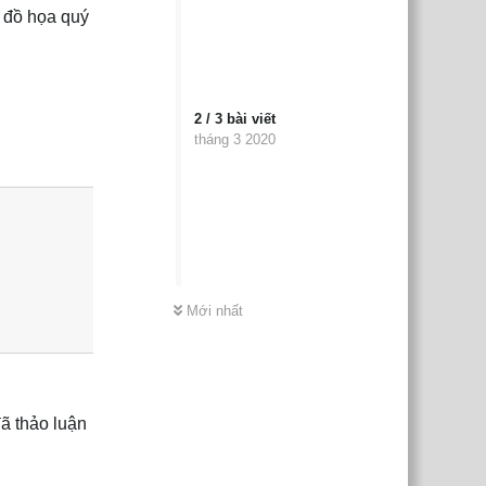
n đồ họa quý
2
/
3
bài viết
tháng 3 2020
Trả lời
Mới nhất
ã thảo luận