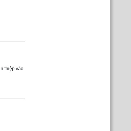
Trả lời
an thiệp vào
Trả lời