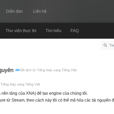
Diễn đàn
Liên hệ
Spine
Thư viện thực thi
Tìm hiểu
FAQ
Tính năng
Bộ sưu tập
Thư viện thực thi
nguyên
Đã dịch từ
Tiếng Italy
sang
Tiếng Việt
Tìm hiểu
FAQ
ừ
Tiếng Italy
sang
Tiếng Việt
Dùng thử
 nền tảng của XNA) để tạo engine của chúng tôi.
xture từ Stream, theo cách này tôi có thể mã hóa các tài nguyên 
Mua